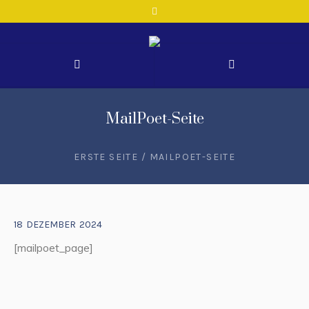
MailPoet-Seite
ERSTE SEITE
/
MAILPOET-SEITE
18
DEZEMBER
2024
[mailpoet_page]