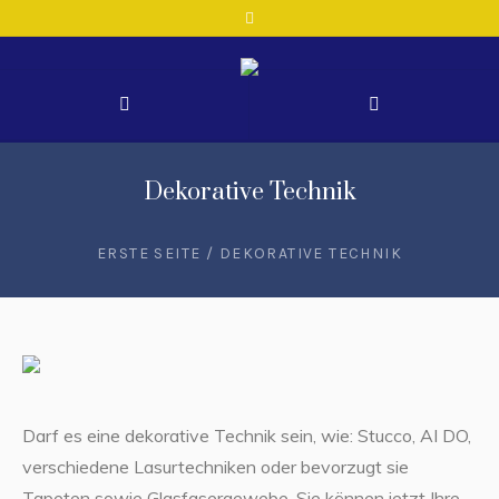
Dekorative Technik
ERSTE SEITE
/
DEKORATIVE TECHNIK
Darf es eine dekorative Technik sein, wie: Stucco, AI DO,
verschiedene Lasurtechniken oder bevorzugt sie
Tapeten sowie Glasfasergewebe. Sie können jetzt Ihre